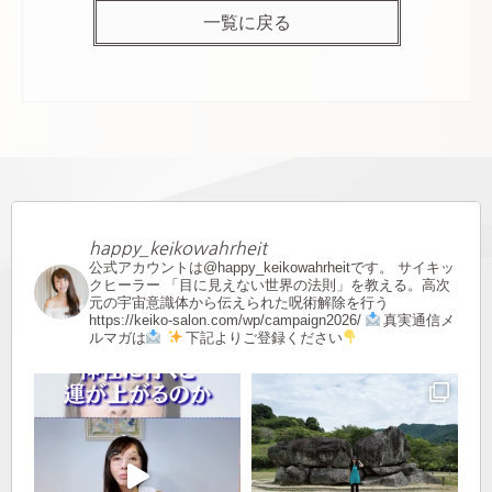
一覧に戻る
happy_keikowahrheit
公式アカウントは@happy_keikowahrheitです。
サイキッ
クヒーラー
「目に見えない世界の法則」を教える。高次
元の宇宙意識体から伝えられた呪術解除を行う
https://keiko-salon.com/wp/campaign2026/
真実通信メ
ルマガは
下記よりご登録ください