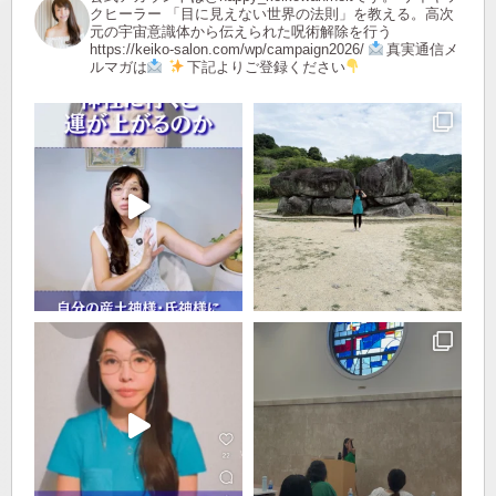
クヒーラー
「目に見えない世界の法則」を教える。高次
元の宇宙意識体から伝えられた呪術解除を行う
https://keiko-salon.com/wp/campaign2026/
真実通信メ
ルマガは
下記よりご登録ください