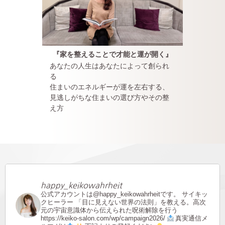
『家を整えることで才能と運が開く』
あなたの人生はあなたによって創られ
る
住まいのエネルギーが運を左右する、
見逃しがちな住まいの選び方やその整
え方
happy_keikowahrheit
公式アカウントは@happy_keikowahrheitです。
サイキッ
クヒーラー
「目に見えない世界の法則」を教える。高次
元の宇宙意識体から伝えられた呪術解除を行う
https://keiko-salon.com/wp/campaign2026/
真実通信メ