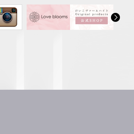
けて｜自分
人から否定されないエネルギーを身につ
あなたへ
ける｜人に見下げさせない自分になる
#keikowahrheit #shorts #スピリチュア
ル #現実創造 #エネルギー
ーを身につ
【私のヘミシンク体験】フォーカス10〜
分になる
27｜ヘミシンクで見た2日後の雪。失恋で
身を投げた過去世の自分