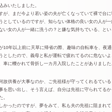
込みいたしました。
すが、まだ今より若い姿の夫が亡くなっていて裸で台に
うとしているのですが、知らない体格の良い女の人が一
ない女の人が一緒に洗うの？と嫌な気持ちでいる、とい
が10年以上前に天草に帰省の際、趣味の自転車を、夜
うとしたので、義母と私が運転で疲れてるのに危ないよ
、車に轢かれて骨折し一カ月入院したことがありました
何故供養が大事なのか、ご先祖様が守ってくれるている
事を思い出し、そう言えば、自分は先祖に守られてるか
た。
しかったのですが、夢をみて、私も夫の先祖に阻まれて