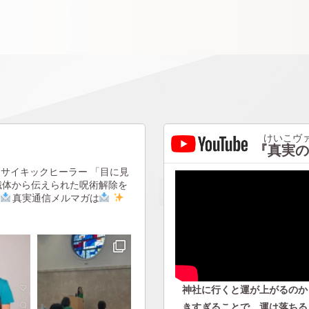
けいこヴァ
『真実の
サイキックヒーラー
「目に見
識体から伝えられた呪術解除を
真実通信メルマガは
神社に行くと運が上がるのか
きすぎることで 運は落ちる