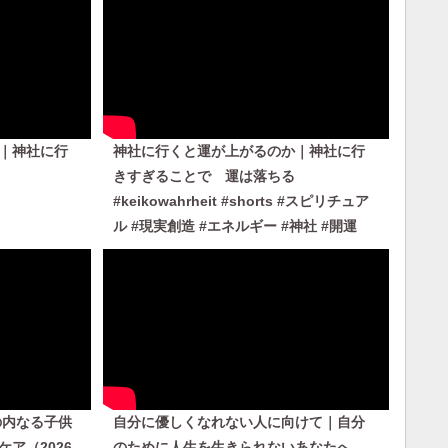
｜神社に行
神社に行くと運が上がるのか｜神社に行
きすぎることで 運は落ちる
#keikowahrheit #shorts #スピリチュア
ル #現実創造 #エネルギー #神社 #開運
の内なる子供
自分に優しくなれない人に向けて｜自分
ア（2026
のために人生を生きられないあなたへ