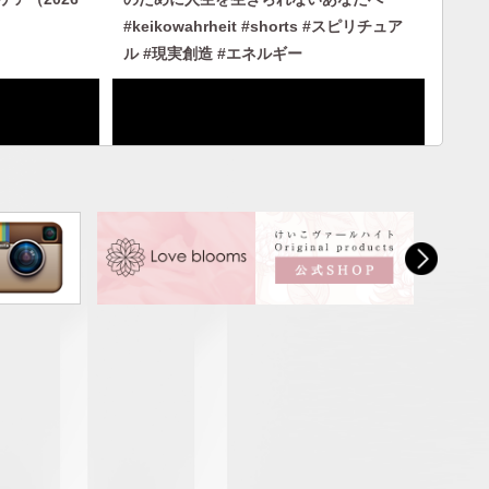
#keikowahrheit #shorts #スピリチュア
ル #現実創造 #エネルギー
けて｜自分
人から否定されないエネルギーを身につ
あなたへ
ける｜人に見下げさせない自分になる
#keikowahrheit #shorts #スピリチュア
ル #現実創造 #エネルギー