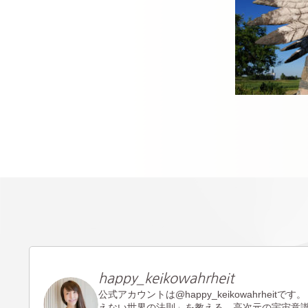
happy_keikowahrheit
公式アカウントは@happy_keikowahrheitです。
えない世界の法則」を教える。高次元の宇宙意