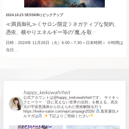
2024.10.23
SESSION
|
ピックアップ
≪満員御礼≫＜サロン限定＞ネガティブな契約、
憑依、横やりエネルギー等の「魔」を取…
日時：2024年 11月26日（火）6:00～7:30＜日本時間＞ ※時間は
当日…
happy_keikowahrheit
公式アカウントは@happy_keikowahrheitです。
サイキッ
クヒーラー
「目に見えない世界の法則」を教える。高次
元の宇宙意識体から伝えられた呪術解除を行う
https://keiko-salon.com/wp/campaign2026/
真実通信メ
ルマガは
下記よりご登録ください