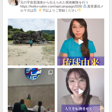
元の宇宙意識体から伝えられた呪術解除を行う
https://keiko-salon.com/wp/campaign2026/
真実通信メ
ルマガは
下記よりご登録ください