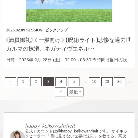
2026.02.09
SESSION
|
ピックアップ
《満員御礼》＜一般向け＞【呪術ライト】悲惨な過去世
カルマの抹消、ネガティヴエネル…
日時：2026年 2月 28日 (土) 02:00～03:30 ※時間は当日の状…
...
...
<
1
2
3
4
5
10
20
30
最後 »
>
happy_keikowahrheit
公式アカウントは@happy_keikowahrheitです。
サイキッ
クヒーラー
「目に見えない世界の法則」を教える。高次