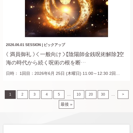
2026.06.01
SESSION
|
ピックアップ
《 満員御礼 》＜一般向け＞【陰陽師金銭呪術解除】空
海の時代から続く呪術の根を断…
日時： 1回目：2026年6月 25日 (木曜日) 11:00～12:30 2回…
...
...
1
2
3
4
5
10
20
30
>
最後 »