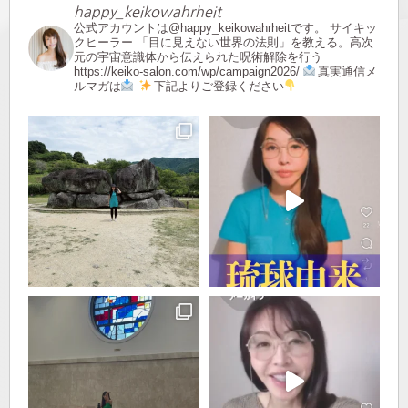
happy_keikowahrheit
公式アカウントは@happy_keikowahrheitです。
サイキッ
クヒーラー
「目に見えない世界の法則」を教える。高次
元の宇宙意識体から伝えられた呪術解除を行う
https://keiko-salon.com/wp/campaign2026/
真実通信メ
ルマガは
下記よりご登録ください