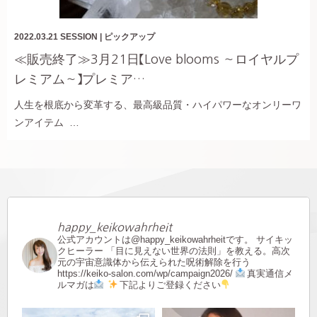
2022.03.21
SESSION
|
ピックアップ
≪販売終了≫3月21日【Love blooms ～ロイヤルプ
レミアム～】プレミア…
人生を根底から変革する、最高級品質・ハイパワーなオンリーワ
ンアイテム …
happy_keikowahrheit
公式アカウントは@happy_keikowahrheitです。
サイキッ
クヒーラー
「目に見えない世界の法則」を教える。高次
元の宇宙意識体から伝えられた呪術解除を行う
https://keiko-salon.com/wp/campaign2026/
真実通信メ
ルマガは
下記よりご登録ください