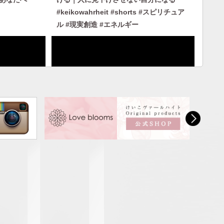
#keikowahrheit #shorts #スピリチュア
ル #現実創造 #エネルギー
ーを身につ
【私のヘミシンク体験】フォーカス10〜
分になる
27｜ヘミシンクで見た2日後の雪。失恋で
身を投げた過去世の自分