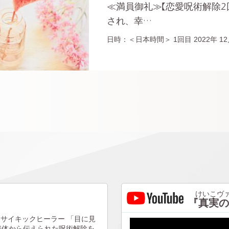
≪満員御礼≫【恋愛呪術解除2
され、幸…
日時：＜日本時間＞ 1回目 2022年 12月
けいこヴァ
『真実の
サイキックヒーラー
「目に見
識体から伝えられた呪術解除を