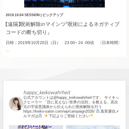
2019.10.04
SESSION
|
ピックアップ
【遠隔】呪術解除inマインツ「呪術によるネガティブ
コードの断ち切り」
日時：2019年10月20日（日） 23:00~ 24 :00頃 〈日本時間〉
…
happy_keikowahrheit
公式アカウントは@happy_keikowahrheitです。
サイキッ
クヒーラー
「目に見えない世界の法則」を教える。高次
元の宇宙意識体から伝えられた呪術解除を行う
https://keiko-salon.com/wp/campaign2026/
真実通信メ
ルマガは
下記よりご登録ください