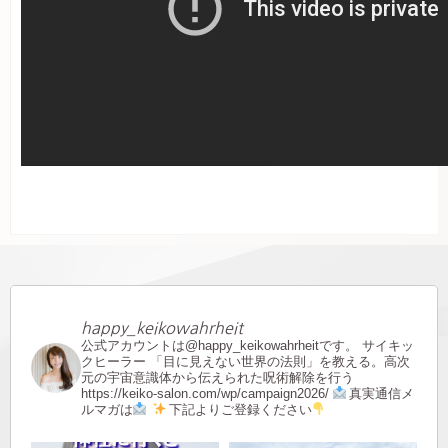
happy_keikowahrheit
公式アカウントは@happy_keikowahrheitです。
サイキッ
クヒーラー
「目に見えない世界の法則」を教える。高次
元の宇宙意識体から伝えられた呪術解除を行う
https://keiko-salon.com/wp/campaign2026/
真実通信メ
ルマガは
下記よりご登録ください