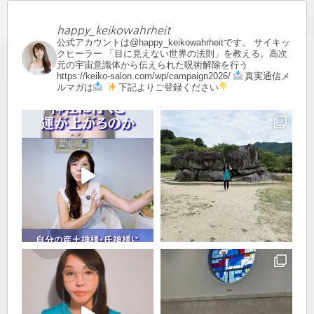
happy_keikowahrheit
公式アカウントは@happy_keikowahrheitです。
サイキッ
クヒーラー
「目に見えない世界の法則」を教える。高次
元の宇宙意識体から伝えられた呪術解除を行う
https://keiko-salon.com/wp/campaign2026/
真実通信メ
ルマガは
下記よりご登録ください