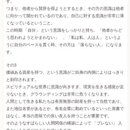
す。
つまり、他者から賛辞を得ようとするとき、その方の意識は他者
に向かって開かれているのであり、自己に対する意識が非常に薄
くなっているということ。
この時期 「自分」 という意識をしっかりと持ち、「他者からど
う思われようとかまわない」 、「私は私、人は人」 というよ
うに自分のペースを貫く時、その方は 「落ちない人」 になりま
す。
その3
価値ある資産を持つ、という意識がご自身の内側によりはっきり
と刻印されます。
スピリチュアルな世界に意識が向きすぎ、現実を生きる感覚が足
りないとき、グラウンディングは非常に危うくなります。
人間として生きる私たちは有形無形の財産を持って当然であり、
また地位名誉があるとか、有名企業に勤めているといった肩書で
はなく、本当の意味での良い友人を持つことが重要です。
そのようなすばらしい人間関係の構築によって 「ブレない」 人