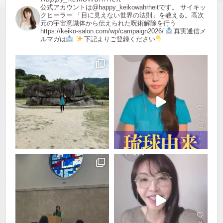
公式アカウントは@happy_keikowahrheitです。
サイキッ
クヒーラー
「目に見えない世界の法則」を教える。高次
元の宇宙意識体から伝えられた呪術解除を行う
https://keiko-salon.com/wp/campaign2026/
真実通信メ
ルマガは
下記よりご登録ください