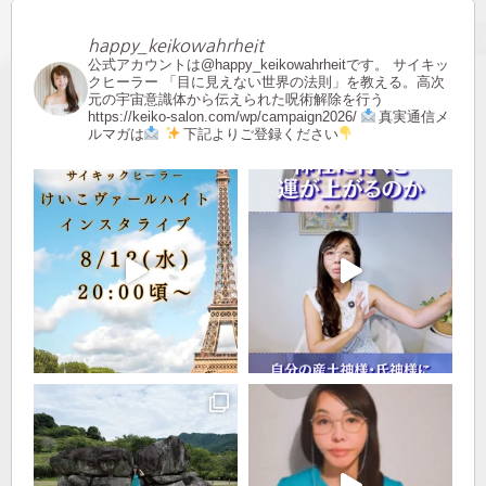
happy_keikowahrheit
公式アカウントは@happy_keikowahrheitです。
サイキッ
クヒーラー
「目に見えない世界の法則」を教える。高次
元の宇宙意識体から伝えられた呪術解除を行う
https://keiko-salon.com/wp/campaign2026/
真実通信メ
ルマガは
下記よりご登録ください