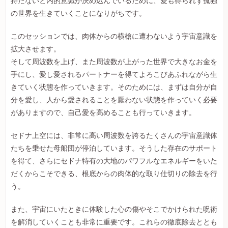
持たないと内的意識が決め込んでいるために、愛も得られず孤独
の世界を生きていくことになりがちです。
このセッションでは、肉体からの横槍に遭わないよう宇宙意識を
拡大させます。
そして周波数を上げ、また周波数が上がった世界で大きなお金を
手にし、愛し愛されるパートナーを得てよろこびあふれながら生
きていく状態を作っていきます。そのためには、まずは自分が自
分を愛し、人から愛されることを厭わない状態を作っていく必要
がありますので、自己愛を高めることも行っていきます。
セドナ上空には、非常に高い周波数を誇るたくさんの宇宙意識体
たちを乗せた母船団が停泊しています。そうした存在のサポート
を得て、さらにセドナ特有の大地のパワフルなエネルギーをいた
だくからこそできる、根底からの肉体的な取り仕切りの除去を行
う。
また、宇宙にいたときに体験した心の傷やそこでかけられた呪術
を解消していくことも非常に重要です。これらの徹底除去ととも