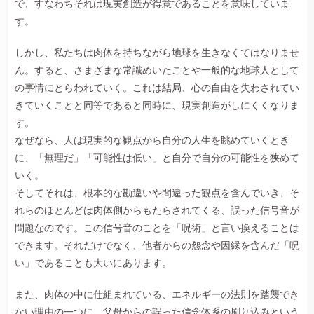
で、すなわちそれは現実創造が得意であることを意味していま
す。
しかし、私たちは肉体を持ちながら地球を生きなくてはなりませ
ん。すると、さまざまな常識めいたことや一般的な地球人として
の事情にとらわれていく。これは結局、心の自由を失わされてい
きていくことと同等であると同時に、現実創造がしにくくなりま
す。
なぜなら、人は現実的な観点から自分の人生を眺めていくとき
に、「無理だ」「可能性は低い」と自分で自分の可能性を狭めて
いく。
そしてそれは、根本的な勘違いや間違った観点を含んでいき、そ
れらのほとんどは肉体側からもたらされてくる、誤った信号音が
問題なのです。この信号音のことを「呪術」と言い換えることは
できます。それだけでなく、他者からの怨念や因縁を含んだ「呪
い」であることも大いにあります。
また、肉体の中に仕組まれている、エネルギーの法則を踏襲でき
ない理由の一つに、父母からの誤った信念体系の刷り込みという