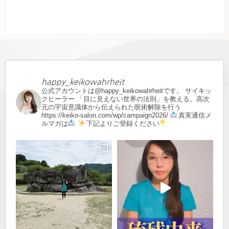
happy_keikowahrheit
公式アカウントは@happy_keikowahrheitです。
サイキッ
クヒーラー
「目に見えない世界の法則」を教える。高次
元の宇宙意識体から伝えられた呪術解除を行う
https://keiko-salon.com/wp/campaign2026/
真実通信メ
ルマガは
下記よりご登録ください