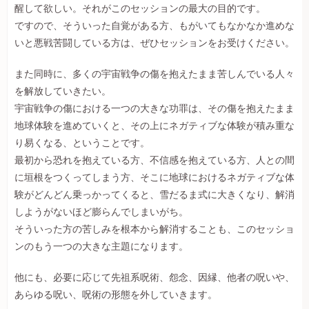
醒して欲しい。それがこのセッションの最大の目的です。
ですので、そういった自覚がある方、もがいてもなかなか進めな
いと悪戦苦闘している方は、ぜひセッションをお受けください。
また同時に、多くの宇宙戦争の傷を抱えたまま苦しんでいる人々
を解放していきたい。
宇宙戦争の傷における一つの大きな功罪は、その傷を抱えたまま
地球体験を進めていくと、その上にネガティブな体験が積み重な
り易くなる、ということです。
最初から恐れを抱えている方、不信感を抱えている方、人との間
に垣根をつくってしまう方、そこに地球におけるネガティブな体
験がどんどん乗っかってくると、雪だるま式に大きくなり、解消
しようがないほど膨らんでしまいがち。
そういった方の苦しみを根本から解消することも、このセッショ
ンのもう一つの大きな主題になります。
他にも、必要に応じて先祖系呪術、怨念、因縁、他者の呪いや、
あらゆる呪い、呪術の形態を外していきます。