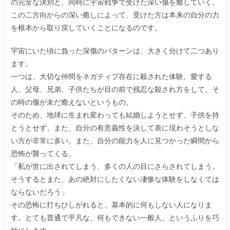
の完全な決別と、同時に宇宙戦争で受けた深い傷を癒していく。
この二方向からの深い癒しによって、受けた方は本来の自分の力
を根本から取り戻していくことになるのです。
宇宙にいた頃に負った深傷のパターンは、大きく分けて二つあり
ます。
一つは、大切な仲間をネガティブ存在に殺された体験。愛する
人、父母、兄弟、子供たちが目の前で残忍な殺され方をして、そ
の時の傷が未だ癒えないというもの。
そのため、地球に生まれ変わっても結婚しようとせず、子供を持
とうとせず、また、自分の有意義性を決して表に現わそうとしな
い方が非常に多い。また、自分の能力を人に見つかった瞬間から
恐怖が襲ってくる。
「私が世に出されてしまう、多くの人の目にさらされてしまう。
そうするとまた、あの絶対にしたくない凄惨な体験をしなくては
ならないだろう」
その恐怖に打ちひしがれると、基本的に何もしない人になりま
す。とても普通で平凡な、何もできない一般人、というふりを巧