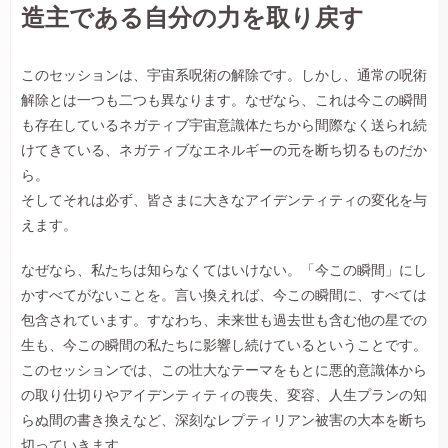
造主である自分の力を取り戻す
このセッションは、宇宙系呪術の解除です。しかし、通常の呪術
解除とは一つも二つも異なります。なぜなら、これは今この瞬間
も存在しているネガティブ宇宙意識体たちから間際なく送られ続
けてきている、ネガティブなエネルギーの元を断ち切るものだか
ら。
そしてそれは必ず、皆さまに大きなアイデンティティの変化を与
えます。
なぜなら、私たちは知らなくてはいけない。「今この瞬間」にし
かすべてがないことを。言い換えれば、今この瞬間に、すべては
包含されています。すなわち、未来世も過去世も含む他の星での
生も、今この瞬間の私たちに影響し続けているということです。
このセッションでは、この壮大なテーマをもとに悪的意識体から
の取り仕切りやアイデンティティの喪失、変容、人生プランの知
らぬ間の書き換えなど、深刻なレプティリアン被害の大本を断ち
切っていきます。