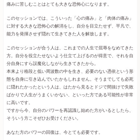
痛みに苦しむことはとても大きな恐怖心になります。
このセッションでは、こういった「心の痛み」と「肉体の痛み」
に対する大きな恐怖心の解消をし、自分を目立たせず、平凡で、
能力を発揮させず隠れて生きてきた人を解放します。
このセッションが合う人は、これまでの人生で屈辱をなめてきた
方。自分を役立たせないよう仕立て上げるのが得意で、それを自
分自身にすら誤魔化しながら生きてきたから。
本来より格段と低い周波数の中を生き、必要のない憑依という形
態を自身に引き込んでいたかもしれません。そうまでしても必死
に隠れたかったという人は、はたから見るとドジで間抜けで失敗
ばかりで人生がうまくいかない、といった方である可能性が非常
に高いです。
ですから今、自分のパワーを再認識し始めた方がいるとしたら、
そういう方こそぜひお受けください。
あなた方のパワーの回復は、今とても必要です。