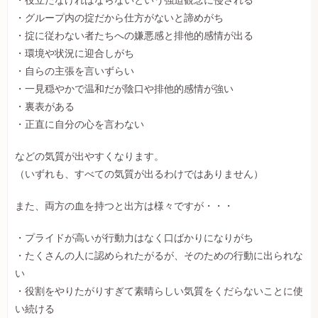
・役立たなければならないという強迫観念に侵される
・グループ内の掟だから仕方がないと諦めがち
・掟に従わない者たちへの嫌悪感と排他的感情が出る
・環境や状況に迎合しがち
・自らの主張を言いずらい
・一見穏やかで温和だが陰口や排他的感情が強い
・裏表がある
・正直に自分の心を言わない
などの気質が出やすくなります。
（いずれも、すべての気質が出るわけではありません）
また、両方の血を持つと出方は様々ですが・・・
・プライドが高いが行動力はなく口ばかりになりがち
・たくさんの人に認められたがるが、そのための行動に出られな
い
・役割をやりたがりすぎて素晴らしい気質をくだらないことに使
い続ける