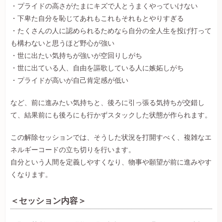
・プライドの高さがたまにキズで人とうまくやっていけない
・下卑た自分を恥じてあれもこれもそれもとやりすぎる
・たくさんの人に認められるためなら自分の全人生を投げ打って
も構わないと思うほど野心が強い
・世に出たい気持ちが強いが空回りしがち
・世に出ている人、自由を謳歌している人に嫉妬しがち
・プライドが高いが自己肯定感が低い
など、前に進みたい気持ちと、後ろに引っ張る気持ちが交錯し
て、結果前にも後ろにも行かずスタックした状態が作られます。
この解除セッションでは、そうした状況を打開すべく、複雑なエ
ネルギーコードの立ち切りを行います。
自分という人間を定義しやすくなり、物事や願望が前に進みやす
くなります。
＜セッション内容＞