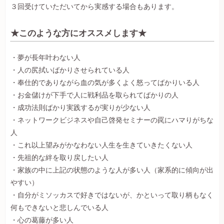
３回受けていただいてから実感する場合もあります。
★このような方にオススメします★
・夢が長年叶わない人
・人の尻拭いばかりさせられている人
・奉仕的でありながら血の気が多くよく怒ってばかりいる人
・お金儲けが下手で人に戦利品を取られてばかりの人
・成功法則ばかり実践するが実りが少ない人
・ネットワークビジネスや自己啓発セミナーの罠にハマりがちな
人
・これ以上望みがかなわない人生を生きていきたくない人
・先祖的な絆を取り戻したい人
・家族の中に上記の状態のような人が多い人（家系的に傾向が出
やすい）
・自分がミソッカスで好きではないが、かといって取り柄もなく
何もできないと悲しんでいる人
・心の葛藤が多い人