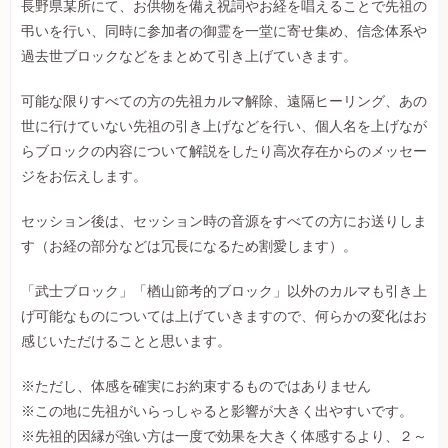
長野県某所にて、お供物を備え祝詞やお経を唱えることで先祖の
弔いを行い、同時に参加者の御霊を一堂に寄せ集め、信念体系や
過去世ブロックなどをまとめて引き上げていきます。
可能な限りすべての方の先祖カルマ解除、遠隔ヒーリング、あの
世に行けていない先祖の引き上げなどを行い、個人名を上げなが
らブロックの内容について解説をしたり高次存在からのメッセー
ジをお伝えします。
セッション後は、セッション時の音源をすべての方にお送りしま
す（お経の部分などは冗長になるため割愛します）。
「武士ブロック」「楢山節考的ブロック」以外のカルマも引き上
げ可能なものについては上げていきますので、何らかの変化はお
感じいただけることと思います。
※ただし、体感を確実にお約束するものではありません
※この地に先祖がいらっしゃると影響が大きく出やすいです。
※先祖的因縁が強い方は一度で効果を大きく体感するより、２～