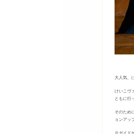
大人気、
けいこヴ
ともに行
そのため
ョンアッ
※ガイド