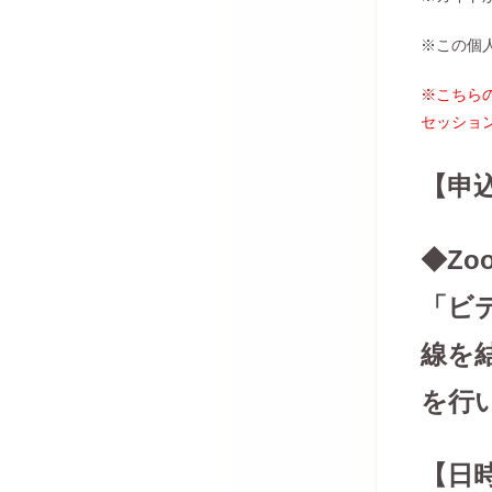
※この個
※こちら
セッショ
【申
◆Z
「ビ
線を
を行
【日時