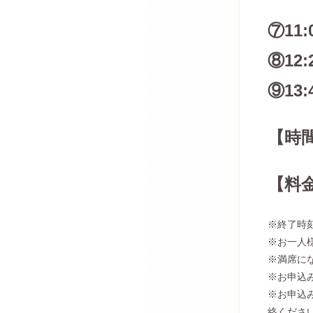
⑦11:
⑧12:
⑨13:
【時間
【料金
※終了時
※お一人
※満席に
※お申込
※お申込み
絡くださ