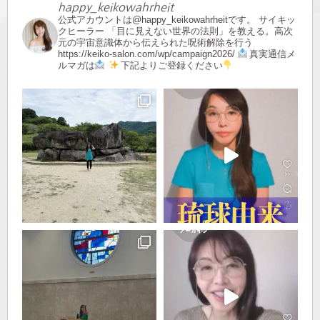
happy_keikowahrheit
公式アカウントは@happy_keikowahrheitです。
サイキッ
クヒーラー
「目に見えない世界の法則」を教える。高次
元の宇宙意識体から伝えられた呪術解除を行う
https://keiko-salon.com/wp/campaign2026/
真実通信メ
ルマガは
下記よりご登録ください