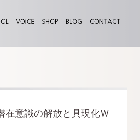
OOL
VOICE
SHOP
BLOG
CONTACT
日)潜在意識の解放と具現化Ｗ