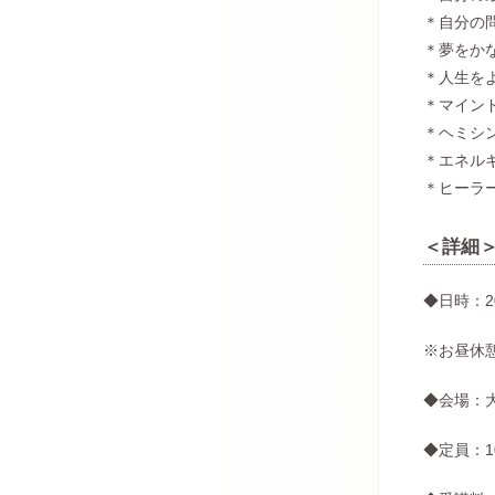
＊自分の
＊夢をか
＊人生を
＊マイン
＊ヘミシ
＊エネル
＊ヒーラ
＜詳細
◆日時：2
※お昼休
◆会場：
◆定員：1