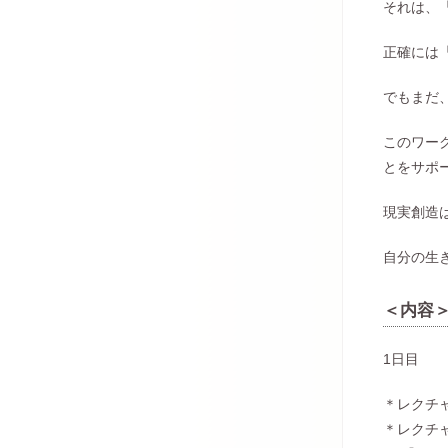
それは、
正確には
でもまだ
このワー
とをサポ
現実創造
自分の生
＜内容
1日目
＊レクチ
＊レクチ