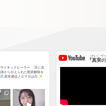
けいこヴァ
『真実の
サイキックヒーラー
「目に見
識体から伝えられた呪術解除を
真実通信メルマガは