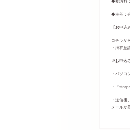
◆受講料：
◆主催：
【お申込
コチラ
か
・潜在意
※お申込
・パソコ
・『sta
・送信後
メールが