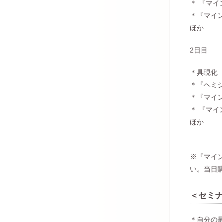
＊ 『マ
＊『マイ
ほか
2日目
＊具現化
＊『ヘミ
＊『マイ
＊ 『マ
ほか
※『マイ
い。当日
＜セミ
＊自分の