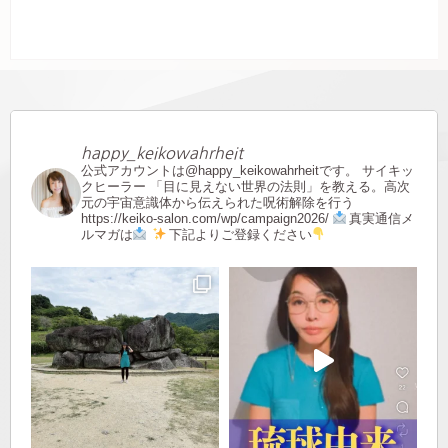
happy_keikowahrheit
公式アカウントは@happy_keikowahrheitです。
サイキッ
クヒーラー
「目に見えない世界の法則」を教える。高次
元の宇宙意識体から伝えられた呪術解除を行う
https://keiko-salon.com/wp/campaign2026/
真実通信メ
ルマガは
下記よりご登録ください