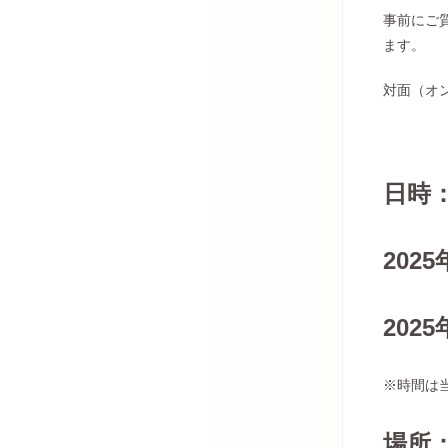
事前にご
ます。
対面（オ
日時
202
202
※時間は
場所