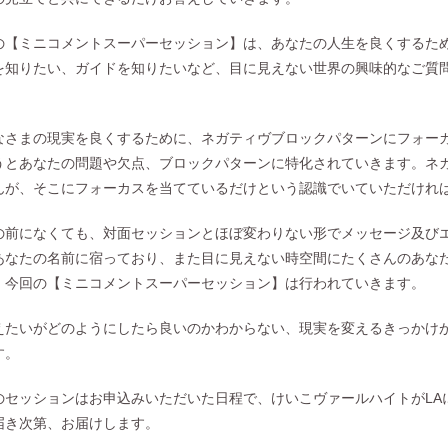
の【ミニコメントスーパーセッション】は、あなたの人生を良くするた
を知りたい、ガイドを知りたいなど、目に見えない世界の興味的なご質
なさまの現実を良くするために、ネガティヴブロックパターンにフォー
うとあなたの問題や欠点、ブロックパターンに特化されていきます。ネ
んが、そこにフォーカスを当てているだけという認識でいていただけれ
の前になくても、対面セッションとほぼ変わりない形でメッセージ及び
あなたの名前に宿っており、また目に見えない時空間にたくさんのあな
、今回の【ミニコメントスーパーセッション】は行われていきます。
えたいがどのようにしたら良いのかわからない、現実を変えるきっかけ
す。
のセッションはお申込みいただいた日程で、
けいこヴァールハイトがLA
届き次第、お届けします。