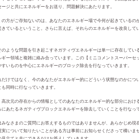
セージと共にエネルギーをお送り、問題解決にあたります。
くの方がご存知ないのは、あなたのエネルギー場で今何が起きているの
起きているということ。さらに言えば、それらのエネルギーを改良して
そのような問題を引き起こすネガティヴエネルギーは単一に存在してい
ルギー領域と複雑に絡み合っています。この【ミニコメントスーパーセ
やすいものを中心にエネルギーのブロック除去を行なっていきます。
れだけではなく、今のあなたがエネルギー的にどういう状態なのかにつ
とも同時に行なっていきます。
、高次元の存在からの情報としてのあなたのエネルギー的な部分におけ
るにあたるネガティヴブロックエネルギーを除去していくことを行なっ
はみなさまのご質問にお答えするものではありませんが、あらかじめ現
現実について知りたいことがある方は事前にお知らせくださって構いま
の見立てと共にできるだけお答えしていきます。