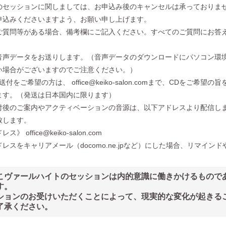
のセッションに関しましては、お申込み後のキャンセルは承っておりま
申込みくださいますよう、お願い申し上げます。
ご質問等がある場合、備考欄にご記入ください。すべてのご質問にお答
音声データをお送りします。（音声データのダウンロードにパソコン環
い場合がございますのでご注意ください。）
の送付をご希望の方は、
office@keiko-salon.com
まで、CDをご希望の旨
ます。（発送は日本国内に限ります）
付後のご案内やアクティベーションの音源は、以下アドレスより配信し
致します。
ドレス》
office@keiko-salon.com
レスをキャリアメール（docomo.ne.jpなど）にした場合、リマイ
こヴァールハイトのセッションは内的意識に働きかけるもので
す。
ションのお受けいただくことによって、現実的な変化が起きる
了承ください。