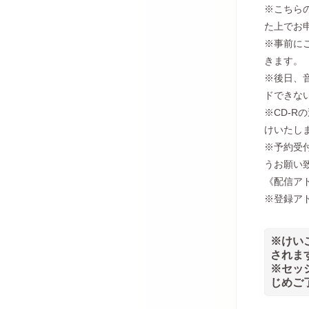
※こちら
た上でお
※事前に
きます。
※後日、
ドできな
※CD-R
けいたし
※予約受
うお願い
《配信ア
※登録アド
※けい
されま
※セッ
じめご