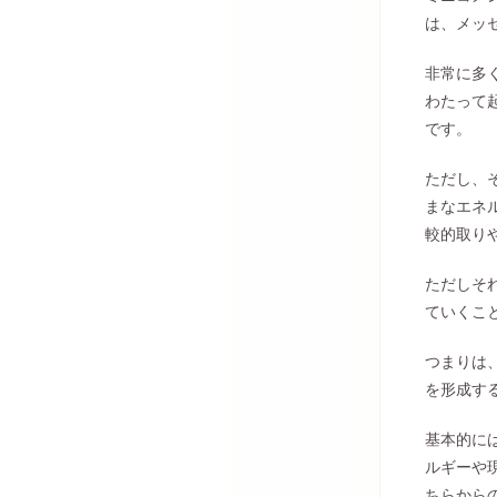
は、メッ
非常に多
わたって
です。
ただし、
まなエネ
較的取り
ただしそ
ていくこ
つまりは
を形成す
基本的に
ルギーや
ちらから