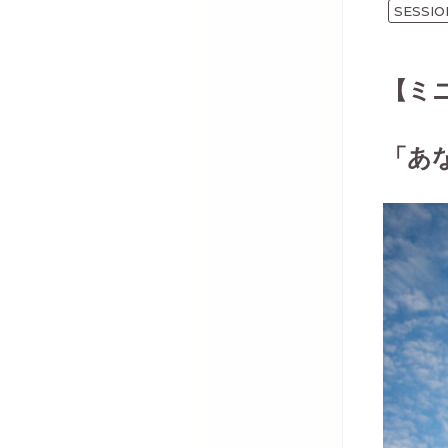
SESSIO
【ミ
「あ