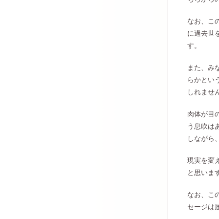
なお、こ
に過去世
す。
また、み
らかとい
しれませ
肉体が目
う息吹は
しながら
現実を変
と思いま
なお、こ
セージは