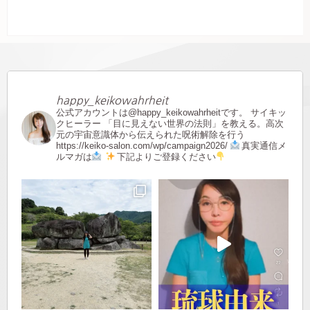
happy_keikowahrheit
公式アカウントは@happy_keikowahrheitです。
サイキッ
クヒーラー
「目に見えない世界の法則」を教える。高次
元の宇宙意識体から伝えられた呪術解除を行う
https://keiko-salon.com/wp/campaign2026/
真実通信メ
ルマガは
下記よりご登録ください