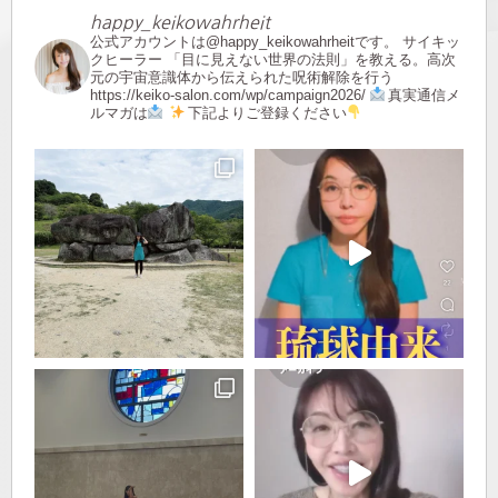
happy_keikowahrheit
公式アカウントは@happy_keikowahrheitです。
サイキッ
クヒーラー
「目に見えない世界の法則」を教える。高次
元の宇宙意識体から伝えられた呪術解除を行う
https://keiko-salon.com/wp/campaign2026/
真実通信メ
ルマガは
下記よりご登録ください