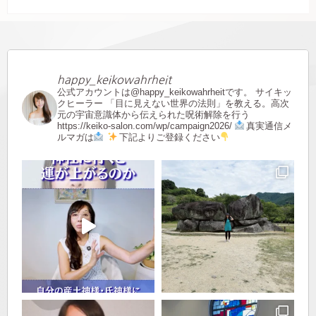
happy_keikowahrheit
公式アカウントは@happy_keikowahrheitです。
サイキッ
クヒーラー
「目に見えない世界の法則」を教える。高次
元の宇宙意識体から伝えられた呪術解除を行う
https://keiko-salon.com/wp/campaign2026/
真実通信メ
ルマガは
下記よりご登録ください