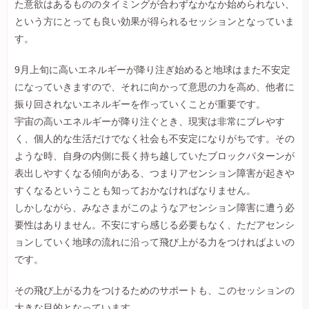
た意欲はあるもののタイミングが合わずなかなか始められない、
という方にとっても良い効果が得られるセッションとなっていま
す。
9月上旬に高いエネルギーが降り注ぎ始めると地球はまた不安定
になっていきますので、それに向かって意思の力を高め、他者に
振り回されないエネルギーを作っていくことが重要です。
宇宙の高いエネルギーが降り注ぐとき、現実は非常にブレやす
く、個人的な生活だけでなく社会も不安定になりがちです。その
ような時、自身の内側に長く持ち越していたブロックパターンが
表出しやすくなる傾向がある、つまりアセンション障害が起きや
すくなるということも知っておかなければなりません。
しかしながら、みなさまがこのようなアセンション障害に遭う必
要性はありません。不安にすら感じる必要もなく、ただアセンシ
ョンしていく地球の流れに沿って飛び上がる力をつければよいの
です。
その飛び上がる力をつけるためのサポートも、このセッションの
大きな目的となっています。