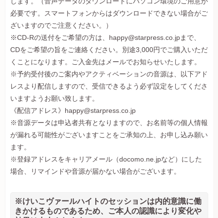
します。（音声データのダウンロードにパソコン環境のご用意が
必要です。スマートフォンからはダウンロードできない場合がご
ざいますのでご注意ください。）
※CD-Rの送付をご希望の方は、
happy@starpress.co.jp
まで、
CDをご希望の旨をご連絡ください。別途3,000円でご購入いただ
くことになります。ご入金先はメールでお知らせいたします。
※予約受付後のご案内やアクティベーションの音源は、以下アド
レスより配信しますので、受信できるよう必ず設定をしてくださ
いますようお願い致します。
《配信アドレス》
happy@starpress.co.jp
※音源データは申込者共有となりますので、お名前等の個人情報
が漏れる可能性がございますことをご承知の上、お申し込み願い
ます。
※登録アドレスをキャリアメール（docomo.ne.jpなど）にした
場合、リマインドや音源が届かない場合がございます。
※けいこヴァールハイトのセッションは内的意識に働
きかけるものであるため、ご本人の認識により変化や