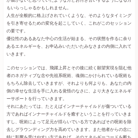
が届かないと思っていたような方とお付き合いするようになる方
もいらっしゃるかもしれません。
人生が全般的に格上げされていくような、そのようなタイミング
を引き寄せるための変化を起こしていく、これがこのセッション
の要です。
優位性のあるあなた中心の生活が始まる、その状態を作るに余り
あるエネルギーを、お申込みいただいたみなさまの内側に入れて
いきます。
このセッションでは、飛躍上昇とその後に続く願望実現を阻む他
者のネガティブな念や先祖系呪術、魂側にかけられている呪術も
もちろん除去していきますが、それよりも何よりも、あなたの内
側の幸せな生活を手に入れる覚悟のなさに、より大きなエネルギ
ーサポートを行っていきます。
それにあたっては、たとえばインナーチャイルドが傷ついている
方であればインナーチャイルドを癒すということを行っていきま
すし、呪術によって足元が揺らいでいる方であればその呪術を除
去しグラウンディング力を高めていきます。また他者からの念に
特に影響を受けやすい方であれば、そのエネルギーコードを断ち