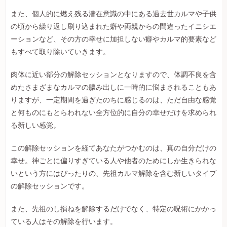
また、個人的に燃え残る潜在意識の中にある過去世カルマや子供
の頃から繰り返し刷り込まれた癖や両親からの間違ったイニシエ
ーションなど、その方の幸せに加担しない癖やカルマ的要素など
もすべて取り除いていきます。
肉体に近い部分の解除セッションとなりますので、体調不良を含
めたさまざまなカルマの膿み出しに一時的に悩まされることもあ
りますが、一定期間を過ぎたのちに感じるのは、ただ自由な感覚
と何ものにもとらわれない全方位的に自分の幸せだけを求められ
る新しい感覚。
この解除セッションを経てあなたがつかむのは、真の自分だけの
幸せ。神ごとに偏りすぎている人や他者のためにしか生きられな
いという方にはぴったりの、先祖カルマ解除を含む新しいタイプ
の解除セッションです。
また、先祖のし損ねを解除するだけでなく、特定の呪術にかかっ
ている人はその解除を行います。