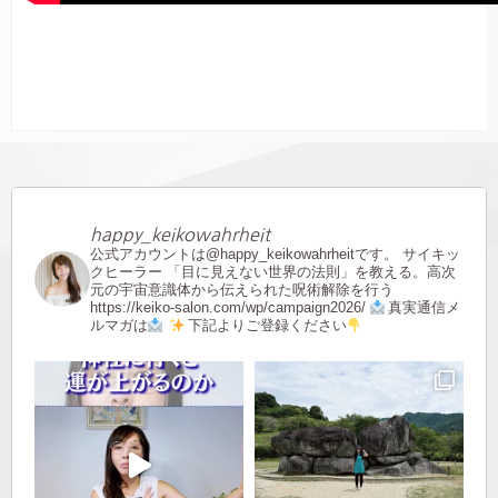
happy_keikowahrheit
公式アカウントは@happy_keikowahrheitです。
サイキッ
クヒーラー
「目に見えない世界の法則」を教える。高次
元の宇宙意識体から伝えられた呪術解除を行う
https://keiko-salon.com/wp/campaign2026/
真実通信メ
ルマガは
下記よりご登録ください