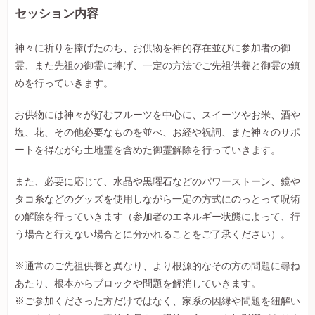
セッション内容
神々に祈りを捧げたのち、お供物を神的存在並びに参加者の御
霊、また先祖の御霊に捧げ、一定の方法でご先祖供養と御霊の鎮
めを行っていきます。
お供物には神々が好むフルーツを中心に、スイーツやお米、酒や
塩、花、その他必要なものを並べ、お経や祝詞、また神々のサポ
ートを得ながら土地霊を含めた御霊解除を行っていきます。
また、必要に応じて、水晶や黒曜石などのパワーストーン、鏡や
タコ糸などのグッズを使用しながら一定の方式にのっとって呪術
の解除を行っていきます（参加者のエネルギー状態によって、行
う場合と行えない場合とに分かれることをご了承ください）。
※通常のご先祖供養と異なり、より根源的なその方の問題に尋ね
あたり、根本からブロックや問題を解消していきます。
※ご参加くださった方だけではなく、家系の因縁や問題を紐解い