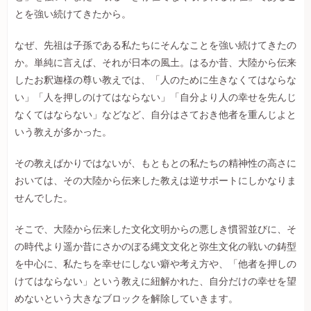
とを強い続けてきたから。
なぜ、先祖は子孫である私たちにそんなことを強い続けてきたの
か。単純に言えば、それが日本の風土。はるか昔、大陸から伝来
したお釈迦様の尊い教えでは、「人のために生きなくてはならな
い」「人を押しのけてはならない」「自分より人の幸せを先んじ
なくてはならない」などなど、自分はさておき他者を重んじよと
いう教えが多かった。
その教えばかりではないが、もともとの私たちの精神性の高さに
おいては、その大陸から伝来した教えは逆サポートにしかなりま
せんでした。
そこで、大陸から伝来した文化文明からの悪しき慣習並びに、そ
の時代より遥か昔にさかのぼる縄文文化と弥生文化の戦いの鋳型
を中心に、私たちを幸せにしない癖や考え方や、「他者を押しの
けてはならない」という教えに紐解かれた、自分だけの幸せを望
めないという大きなブロックを解除していきます。