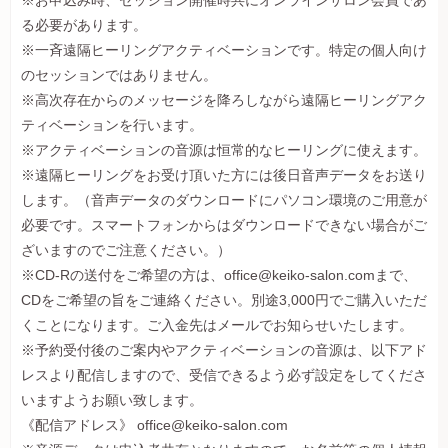
※お申込み時、セッション開催時共にオンラインサロン会員であ
る必要があります。
※一斉遠隔ヒーリングアクティベーションです。特定の個人向け
のセッションではありません。
※高次存在からのメッセージを降ろしながら遠隔ヒーリングアク
ティベーションを行います。
※アクティベーションの音源は恒常的なヒーリングに使えます。
※遠隔ヒーリングをお受け頂いた方には後日音声データをお送り
します。（音声データのダウンロードにパソコン環境のご用意が
必要です。スマートフォンからはダウンロードできない場合がご
ざいますのでご注意ください。）
※CD-Rの送付をご希望の方は、
office@keiko-salon.com
まで、
CDをご希望の旨をご連絡ください。別途3,000円でご購入いただ
くことになります。ご入金先はメールでお知らせいたします。
※
予約受付後のご案内やアクティベーションの音源は、以下アド
レスより配信しますので、受信できるよう必ず設定をしてくださ
いますようお願い致します。
《配信アドレス》
office@keiko-salon.com